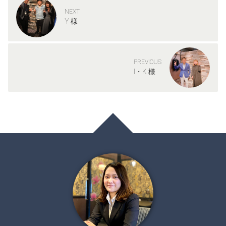
NEXT
Y 様
PREVIOUS
I・K 様