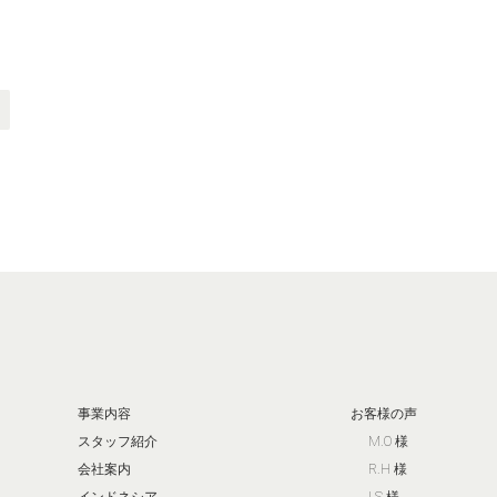
事業内容
お客様の声
スタッフ紹介
M.O 様
会社案内
R.H 様