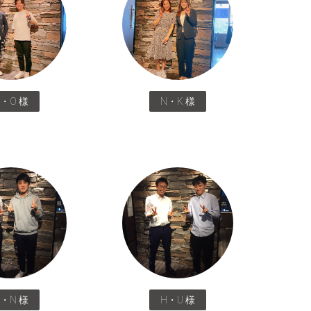
R・O 様
N・K 様
K・N 様
H・U 様