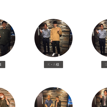
様
K・A 様