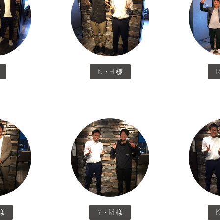
N・H 様
様
Y・M 様