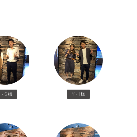
K・S 様
Y・I 様