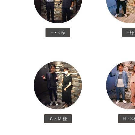
H・K 様
F 様
Ｃ・Ｍ 様
H・S 