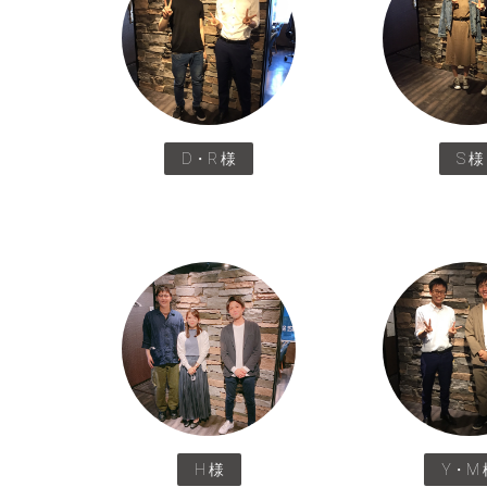
D・R 様
S 様
H 様
Y・M 