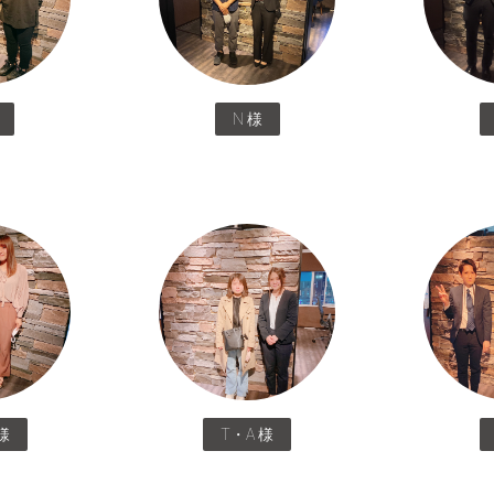
N 様
様
T・A 様