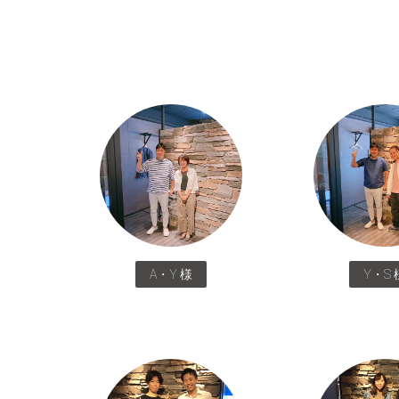
A・Y 様
Y・S 