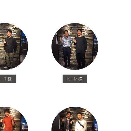
S・T 様
K・M 様