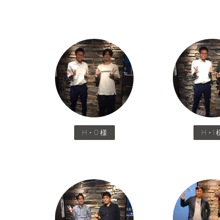
H・O 様
H・I 