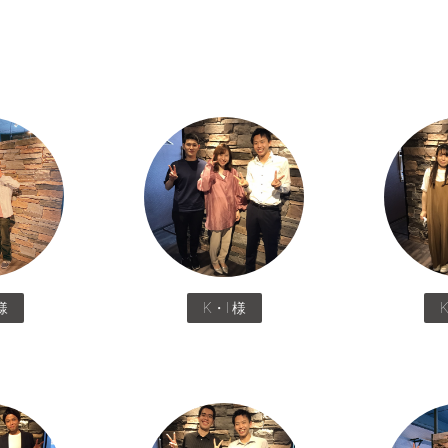
様
K・I 様