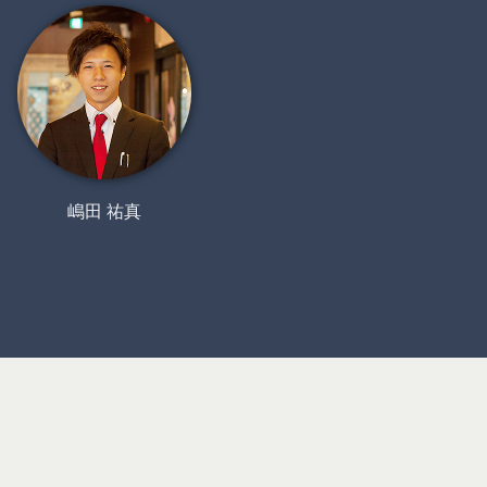
嶋田 祐真