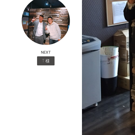
NEXT
T 様