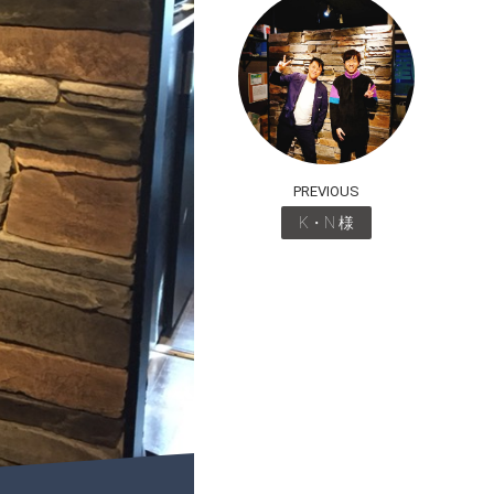
PREVIOUS
K・N 様