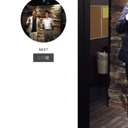
NEXT
G.N 様