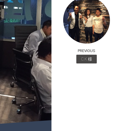
PREVIOUS
C.K 様