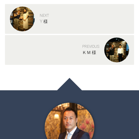
NEXT
Y 様
PREVIOUS
ＫＭ 様