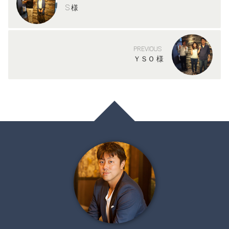
S 様
PREVIOUS
ＹＳＯ 様