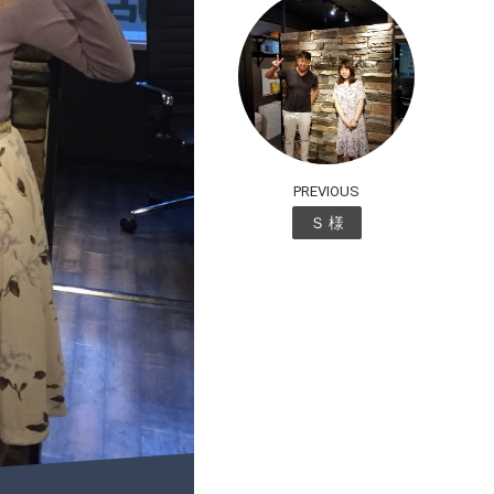
PREVIOUS
Ｓ 様