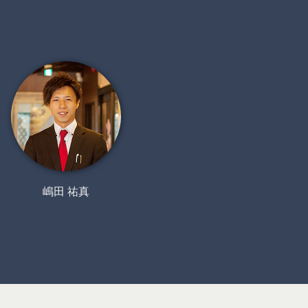
嶋田 祐真