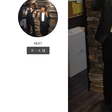
NEXT
Ｒ・Ｋ 様