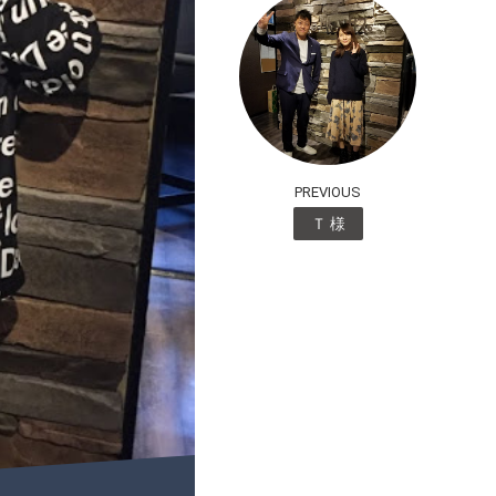
PREVIOUS
Ｔ 様