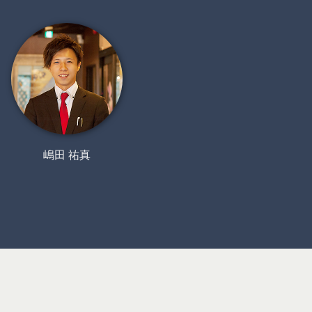
嶋田 祐真