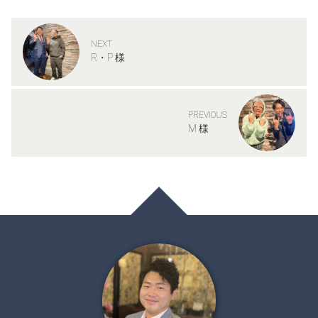
NEXT
R・P 様
PREVIOUS
M 様