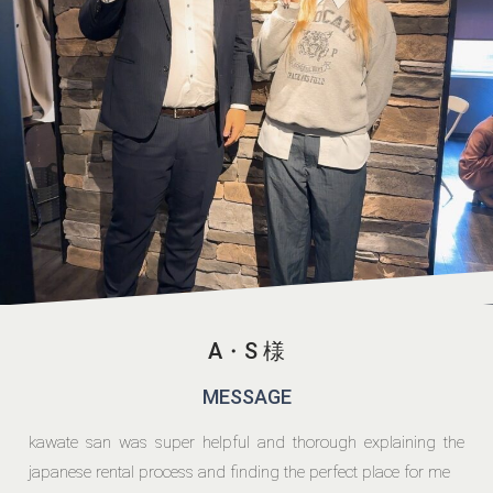
A・S 様
MESSAGE
kawate san was super helpful and thorough explaining the
japanese rental process and finding the perfect place for me