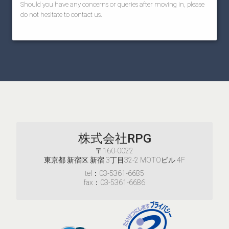
Should you have any concerns or queries after moving in, please
do not hesitate to contact us.
株式会社RPG
〒160-0022
東京都 新宿区 新宿 3丁目32-2 MOTOビル 4F
tel：03-5361-6685
fax：03-5361-6686