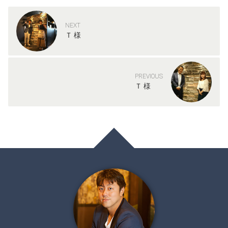
NEXT
Ｔ 様
PREVIOUS
Ｔ 様