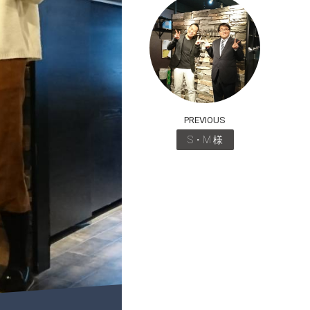
PREVIOUS
S・M 様