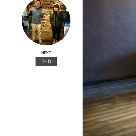
NEXT
F.M 様