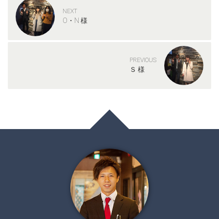
NEXT
O・N 様
PREVIOUS
Ｓ 様