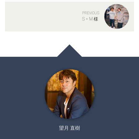
PREVIOUS
S・M 様
望月 直樹