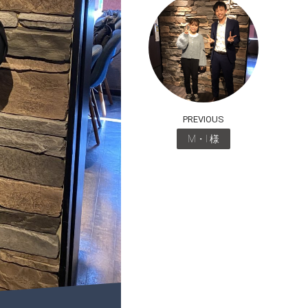
PREVIOUS
M・I 様