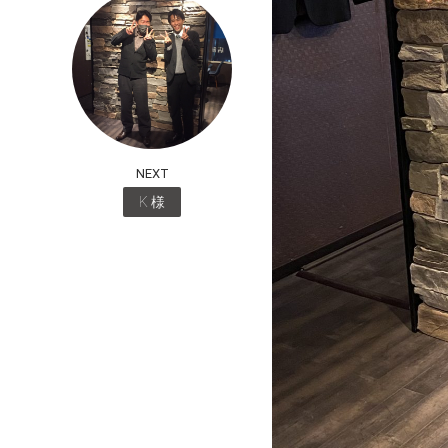
NEXT
K 様