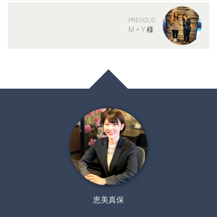
PREVIOUS
M・Y 様
恵美真保