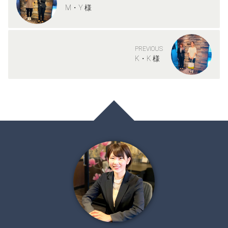
M・Y 様
PREVIOUS
K・K 様