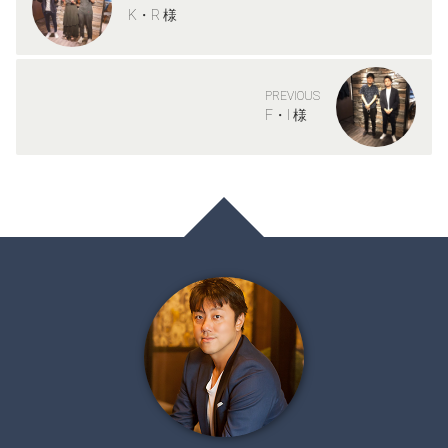
K・R 様
PREVIOUS
F・I 様