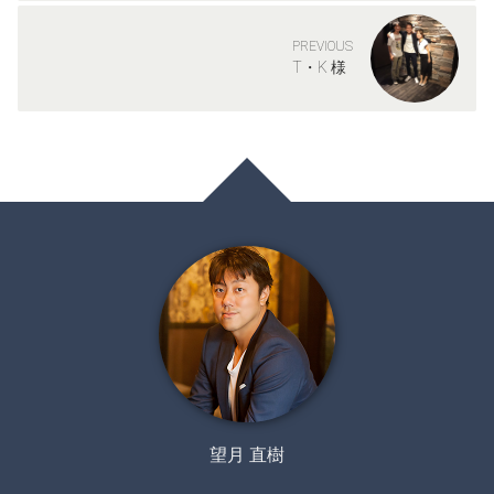
PREVIOUS
T・K 様
望月 直樹