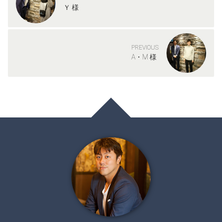
Ｙ 様
PREVIOUS
A・M 様