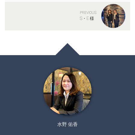
PREVIOUS
S・E 様
水野 佑香