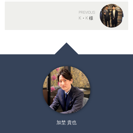
PREVIOUS
K・K 様
加埜 貴也