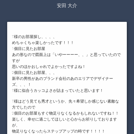
安田 大介
T様のお部屋探し、、、、
めちゃくちゃ楽しかったです！！！
1個目に見たお部屋
あの形なので図面上は「いやーーーー、、」と思っていたので
すが
思いのほかおしゃれでよかったですよね！
2個目に見たお部屋、、、
新卒の男性があのブランド会社のあのエリアでデザイナー
ズ、、、！
T様に似合うカッコよさが詰まっていたと思います！
T様はどう見ても秀才というか、先々希望しか感じない素敵な
方でしたので
2個目のお部屋もすぐ物足りなくなるかもしれないですね！！
楽しく、幸せに過ごしてほしいと心からお祈りしております
が、
物足りなくなったらステップアップの時です！！！！