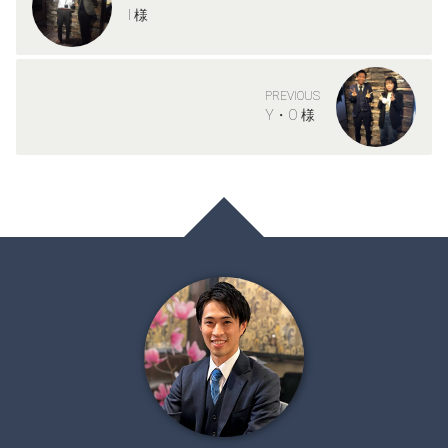
I 様
PREVIOUS
Y・O 様