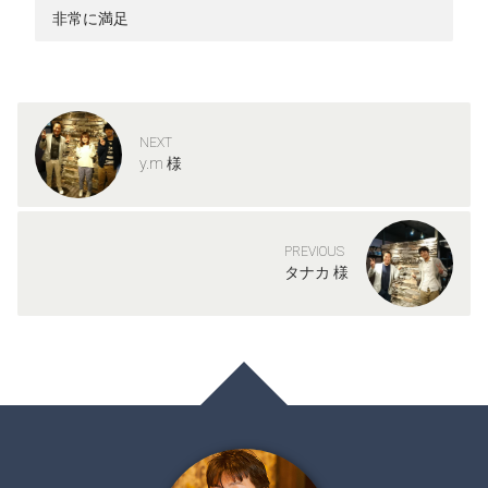
非常に満足
NEXT
y.m 様
PREVIOUS
タナカ 様