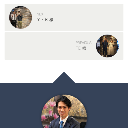
NEXT
Ｙ・Ｋ 様
PREVIOUS
TEI 様