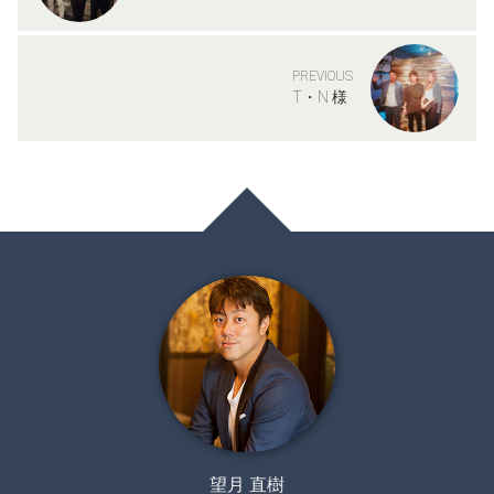
PREVIOUS
T・N 様
望月 直樹