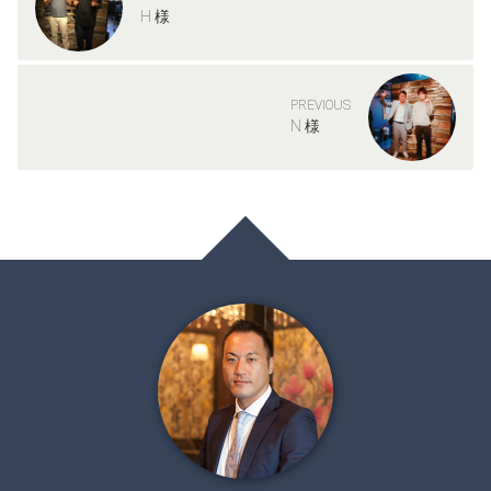
H 様
PREVIOUS
N 様