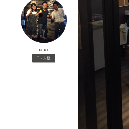
NEXT
T・A 様