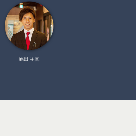
嶋田 祐真