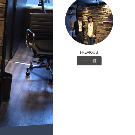
PREVIOUS
Y・H 様