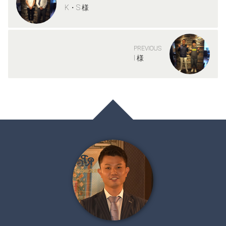
K・S 様
PREVIOUS
I 様