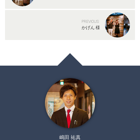
PREVIOUS
かげん 様
嶋田 祐真