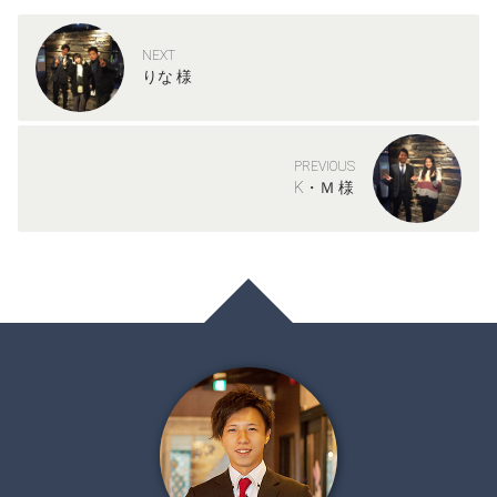
NEXT
りな 様
PREVIOUS
K・Ｍ 様