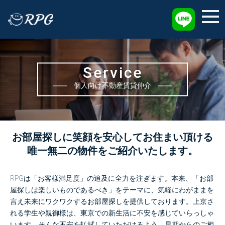
採用情報
Service
個人向け不動産賃貸仲介
お部屋探しに笑顔を安心してお住まい頂ける
唯一無二の物件をご紹介いたします。
RPGは「お客様満足度」の追及に全力を注ぎます。
本来、「お部
屋探しは楽しいものであるべき」をテーマに、
気軽にわがままを
言え未来にワクワクするお部屋探しを提供しております。
上京さ
れる学生や親御様は、東京での新生活に不安を感じていらっしゃ
います。
そんな不安を払拭していただけるよう、早期からのご相