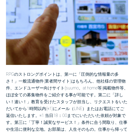
RPGのストロングポイントは、第一に「圧倒的な情報量の多
さ！」一般流通物件(業者間サイト)はもちろん、他社様の管理物
件、エンドユーザー向けサイト(suumo、at home等)掲載物件等、
ほぼ全ての募集物件をご紹介する事が可能です。
第二に「詳し
い！速い！」教育を受けたスタッフが担当し、リクエストをいた
だいてから1時間以内(※1)にメール（LINE）またはお電話にてご
返信いたします。
※1 当日18：00までにいただいた依頼が対象で
す。
第三に「丁寧！誠実なサービス！」条件に合う間取り、仕事
や生活に便利な立地。
お部屋は、人生そのもの。仕事から帰って